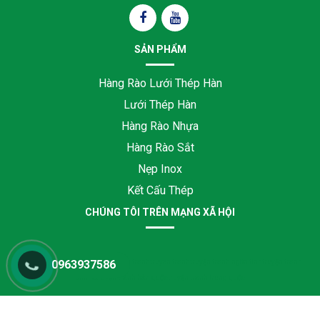
SẢN PHẨM
Hàng Rào Lưới Thép Hàn
Lưới Thép Hàn
Hàng Rào Nhựa
Hàng Rào Sắt
Nẹp Inox
Kết Cấu Thép
CHÚNG TÔI TRÊN MẠNG XÃ HỘI
đệ nhất truyện
de nhat truyen
truyện tranh
truyen tranh
truyện tranh ngôn tình
truyện tranh
0963937586
online
truyện tranh hàn quốc
truyện tranh trung quốc