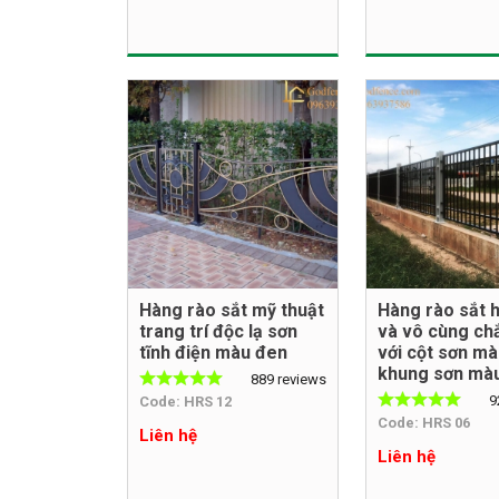
Hàng rào sắt mỹ thuật
Hàng rào sắt 
trang trí độc lạ sơn
và vô cùng ch
tĩnh điện màu đen
với cột sơn mà
khung sơn mà
889 reviews
9
Code: HRS 12
Code: HRS 06
Liên hệ
Liên hệ