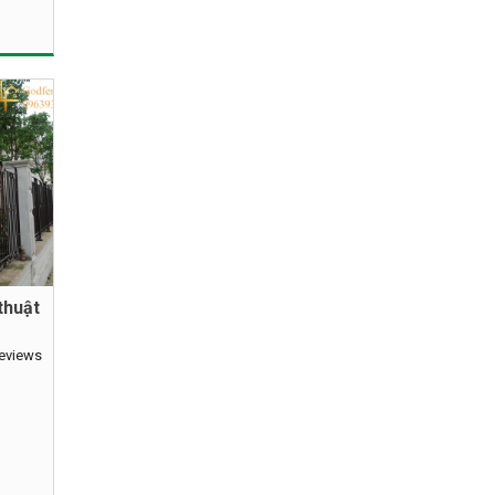
thuật
reviews