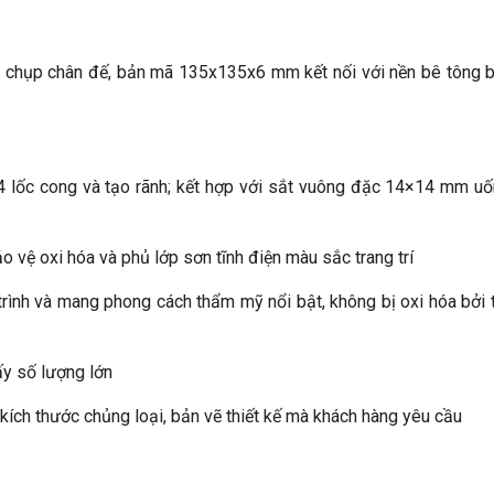
chụp chân đế, bản mã 135x135x6 mm kết nối với nền bê tông b
4 lốc cong và tạo rãnh; kết hợp với sắt vuông đặc 14×14 mm uố
vệ oxi hóa và phủ lớp sơn tĩnh điện màu sắc trang trí
ình và mang phong cách thẩm mỹ nổi bật, không bị oxi hóa bởi th
ấy số lượng lớn
kích thước chủng loại, bản vẽ thiết kế mà khách hàng yêu cầu