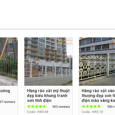
vuông
Hàng rào sắt mỹ thuật
Hàng rào sắt sân
đẹp kiểu khung tranh
thượng đẹp sơn t
sơn tĩnh điện
điện màu vàng k
97 reviews
935 reviews
993 
Code: HRS 04
Code: HRS 15