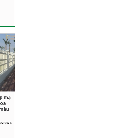
ộp mạ
hoa
 màu
reviews