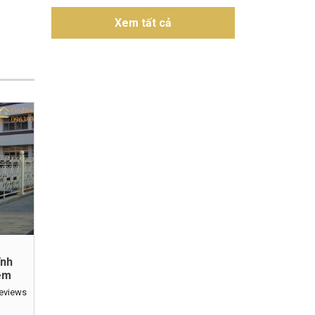
Xem tất cả
ĩnh
em
reviews