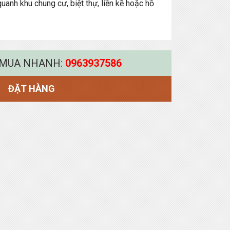
quanh khu chung cư, biệt thự, liền kề hoặc hồ
 MUA NHANH:
0963937586
ĐẶT HÀNG