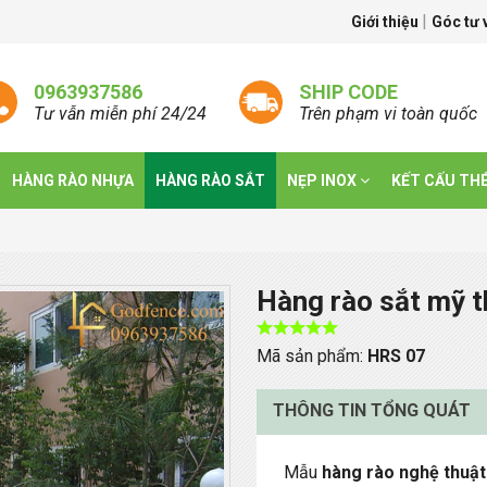
|
Giới thiệu
Góc tư
0963937586
SHIP CODE
Tư vẫn miễn phí 24/24
Trên phạm vi toàn quốc
HÀNG RÀO NHỰA
HÀNG RÀO SẮT
NẸP INOX
KẾT CẤU TH
Hàng rào sắt mỹ t
Mã sản phẩm:
HRS 07
THÔNG TIN TỔNG QUÁT
Mẫu
hàng rào nghệ thuật