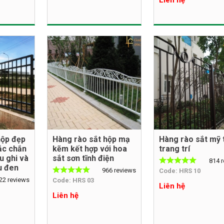
hộp đẹp
Hàng rào sắt hộp mạ
Hàng rào sắt mỹ 
ắc chắn
kẽm kết hợp với hoa
trang trí
u ghi và
sắt sơn tĩnh điện
814 
u đen
966 reviews
Code: HRS 10
22 reviews
Code: HRS 03
Liên hệ
Liên hệ