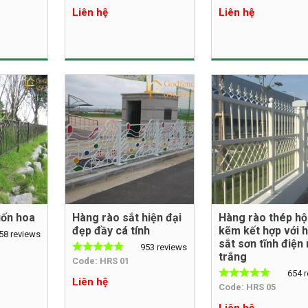
Liên hệ
Liên hệ
uốn hoa
Hàng rào sắt hiện đại
Hàng rào thép h
đẹp đầy cá tính
kẽm kết hợp với 
58 reviews
sắt sơn tĩnh điện
953 reviews
trắng
Code: HRS 01
654 
Liên hệ
Code: HRS 05
Liên hệ