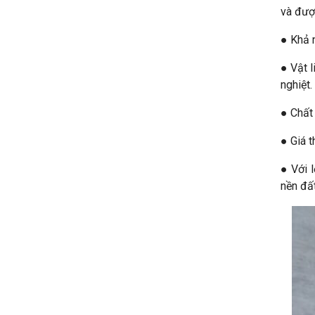
và đượ
● Khả 
● Vật l
nghiệt.
● Chất 
● Giá t
● Với 
nền đấ