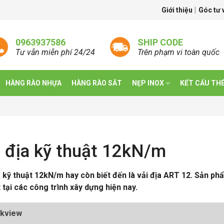
|
Giới thiệu
Góc tư
0963937586
SHIP CODE
Tư vẫn miễn phí 24/24
Trên phạm vi toàn quốc
HÀNG RÀO NHỰA
HÀNG RÀO SẮT
NẸP INOX
KẾT CẤU TH
i địa kỹ thuật 12kN/m
a kỹ thuật 12kN/m hay còn biết đến là vải địa ART 12. Sản p
t tại các công trình xây dựng hiện nay.
ckview