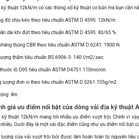
a kỹ thuật 12kN/m có các thông số kỹ thuật cơ bản mà bạn cần n
g độ chịu kéo theo tiêu chuẩn ASTM D 4595: 12kN/m.
iãn dài khi đứt theo tiêu chuẩn ASTM D 4595: 40/65 %.
kháng thủng CBR theo tiêu chuẩn ASTM D 6241: 1900 N.
lượng thấm tiêu chuẩn BS 6906-3: 140 l/m2/sec.
 thước lỗ O95 tiêu chuẩn ASTM D4751 110micron.
g lượng đơn vị theo tiêu chuẩn ASTM D 5261 155g/m2.
rộng: 4m.
nh giá ưu điểm nổi bật của dòng vải địa kỹ thuật 
a kỹ thuật 12kN/m mang tới nhiều ưu điểm vượt trội. Chính vì vậ
t nhiều. Dưới đây là một vài đặc điểm cũng như ưu điểm nổi bật 
 lượng của vải vượt trội bởi được làm hoàn toàn từ nguyên liệu