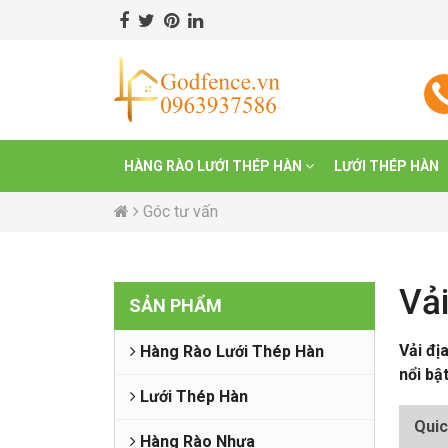
HÀNG RÀO LƯỚI THÉP HÀN
LƯỚI THÉP HÀN
Góc tư vấn
Vả
SẢN PHẨM
Vải đị
Hàng Rào Lưới Thép Hàn
nổi bậ
Lưới Thép Hàn
Qui
Hàng Rào Nhựa