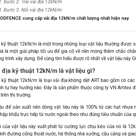
2. Bước 2: Trải vải địa 12kN/m
3. Bước 3: Nối vải địa 12kN/m
GODFENCE cung cấp vải địa 12kN/m chất lượng nhất hiện nay
a kỹ thuật 12kN/m là một trong những loại vật liệu thường được
iá là một giải pháp tối ưu để gia cố về nền móng thêm chắc chắn
g trình xây dựng. Để cùng tìm hiểu được rõ nhất về vật liệu này 
i địa kỹ thuật 12kN/m là vật liệu gì?
a kỹ thuật 12kN/m là loại vải địa không dệt ART bao gồm có cá
ình tự hay hướng nào. Đây là sản phẩm thuộc công ty VN Artitex 
trên thị trường.
iệu để sản xuất nên dòng vật liệu này là 100% từ các hạt nhựa
hập khẩu trực tiếp từ nước ngoài theo như đúng tiêu chuẩn của q
i của vật liệu này xuất phát từ cường lực chịu kéo của nó là 
rình đường cống thoát nước, hệ thống nhà xưởng, cầu cảng và giao