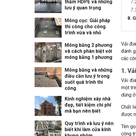
thấm HDPE và những
7.
lưu ý quan trọng
7.
8. 
Móng cọc: Giải pháp
thi công cho công
trình vừa và nhỏ
Vải đị
Móng băng 2 phương
đánh g
và cách phân biệt với
móng băng 1 phương
các côn
Móng băng và những
1. Vả
điều cần lưu ý trong
Vải đị
suốt quá trình thi
một tr
công
dùng ở 
Kinh nghiệm xây nhà
đẹp, tiết kiệm chi phí
Chất l
mà bạn nên biết
được n
Quy trình và lưu ý nên
Tên gọ
biết khi làm cửa kính
công t
khung nhôm