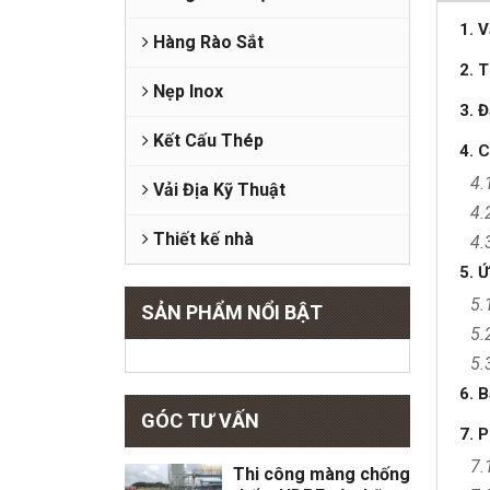
1. V
Hàng Rào Sắt
2. 
Nẹp Inox
3. 
Kết Cấu Thép
4. 
4.
Vải Địa Kỹ Thuật
4.
Thiết kế nhà
4.
5. 
5.
SẢN PHẨM NỔI BẬT
5.
5.
6. B
GÓC TƯ VẤN
7. 
7.
Thi công màng chống