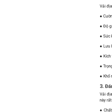
Vải đị
● Cườn
● Độ g
● Sức 
● Lưu 
● Kích
● Trọn
● Khổ 
3. Đá
Vải đị
này rấ
● Chất