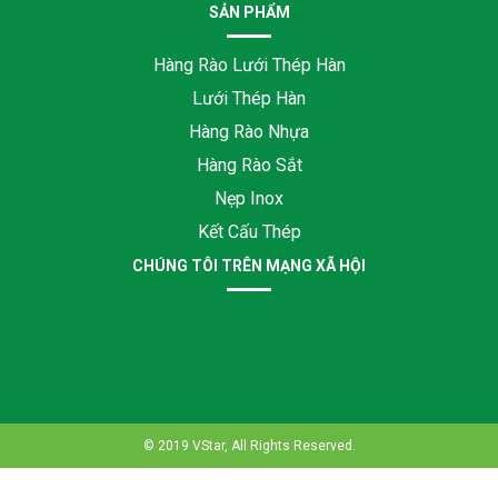
SẢN PHẨM
Hàng Rào Lưới Thép Hàn
Lưới Thép Hàn
Hàng Rào Nhựa
Hàng Rào Sắt
Nẹp Inox
Kết Cấu Thép
CHÚNG TÔI TRÊN MẠNG XÃ HỘI
đệ nhất truyện
de nhat truyen
truyện tranh
truyen tranh
truyện tranh ngôn tình
truyện tranh
online
truyện tranh hàn quốc
truyện tranh trung quốc
© 2019 VStar, All Rights Reserved.